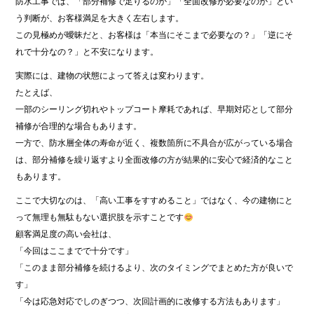
防水工事では、「部分補修で足りるのか」「全面改修が必要なのか」とい
う判断が、お客様満足を大きく左右します。
この見極めが曖昧だと、お客様は「本当にそこまで必要なの？」「逆にそ
れで十分なの？」と不安になります。
実際には、建物の状態によって答えは変わります。
たとえば、
一部のシーリング切れやトップコート摩耗であれば、早期対応として部分
補修が合理的な場合もあります。
一方で、防水層全体の寿命が近く、複数箇所に不具合が広がっている場合
は、部分補修を繰り返すより全面改修の方が結果的に安心で経済的なこと
もあります。
ここで大切なのは、「高い工事をすすめること」ではなく、今の建物にと
って無理も無駄もない選択肢を示すことです
顧客満足度の高い会社は、
「今回はここまでで十分です」
「このまま部分補修を続けるより、次のタイミングでまとめた方が良いで
す」
「今は応急対応でしのぎつつ、次回計画的に改修する方法もあります」