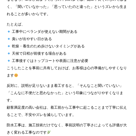
く、「聞いていなかった」「思っていたのと違った」というズレから生ま
れることが多いからです。
たとえば、
工事中にベランダが使えない期間がある
臭いが出やすい日がある
乾燥・養生のため歩けないタイミングがある
天候で日程が前後する場合がある
工事後すぐはトップコートや表面に注意が必要
こうしたことを事前に共有しておけば、お客様は心の準備がしやすくなり
ます
反対に、説明が足りないまま着工すると、「そんなこと聞いていない」
「こんなに不便だと思わなかった」という印象につながりやすくなりま
す。
顧客満足度の高い会社は、着工前から工事中に起こることまで丁寧に伝え
ることで、不安やズレを減らしています。
防水工事は、施工技術だけでなく、事前説明の丁寧さによっても評価が大
きく変わる工事なのです