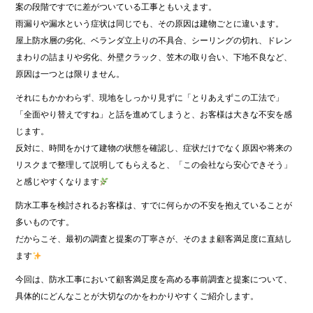
案の段階ですでに差がついている工事ともいえます。
雨漏りや漏水という症状は同じでも、その原因は建物ごとに違います。
屋上防水層の劣化、ベランダ立上りの不具合、シーリングの切れ、ドレン
まわりの詰まりや劣化、外壁クラック、笠木の取り合い、下地不良など、
原因は一つとは限りません。
それにもかかわらず、現地をしっかり見ずに「とりあえずこの工法で」
「全面やり替えですね」と話を進めてしまうと、お客様は大きな不安を感
じます。
反対に、時間をかけて建物の状態を確認し、症状だけでなく原因や将来の
リスクまで整理して説明してもらえると、「この会社なら安心できそう」
と感じやすくなります
防水工事を検討されるお客様は、すでに何らかの不安を抱えていることが
多いものです。
だからこそ、最初の調査と提案の丁寧さが、そのまま顧客満足度に直結し
ます
今回は、防水工事において顧客満足度を高める事前調査と提案について、
具体的にどんなことが大切なのかをわかりやすくご紹介します。