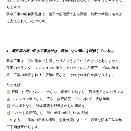
逆に、原因と対策が明確であれば、お客様は安心して工事を任せやすくな
ります
防水工事の顧客満足度は、施工の前段階である調査・判断の精度にも大き
く支えられているのです。
4．満足度の高い防水工事会社は、建物ごとの違いを理解している
防水工事は、どの建物でも同じやり方でうまくいくわけではありません。
住宅のベランダ、マンションの屋上、アパートの共用廊下、ビルの陸屋
根、工場の屋根まわり、店舗の庇など、それぞれ条件が異なります。
たとえば、
戸建て住宅のバルコニーなら、軽量性や納まり、日常使用とのバランス
マンション屋上なら、広さ、歩行頻度、ドレン位置、改修履歴
ビル屋上なら、設備基礎や配管まわりの複雑さ
アパート共用部なら、居住者様の出入りへの配慮
このように、建物の用途や構造、劣化状況によって、最適な防水工法や施
工手順は変わります。