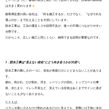
といったように、建物の状況と結びつけて説明できれば、お客様の納得感
は大きく変わります
顧客満足度の高い会社は、「何を施工するか」だけでなく、「なぜそれを
選ぶのか」まで伝えることを大切にしています。
防水工事は、工法の選定ミスや説明不足が、後々の不満につながりやすい
分野です。
だからこそ、正しい施工と同じくらい、納得できる説明が重要なのです。
3．防水工事は“見えない劣化”にどう向き合うかが大切
防水工事の難しさの一つに、劣化が表面だけにとどまらないことがありま
す。
膨れ、剥がれ、ひび割れ、浮き、シーリングの切れ、トップコートの摩
耗、水たまり、ドレン不良など、見えている症状はあくまでサインに過ぎ
ないことも少なくありません。
たとえば、
ベランダ床に小さなひび割れがあるだけに見えても、実際には下地に水分