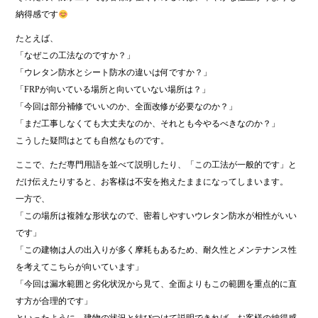
納得感です
たとえば、
「なぜこの工法なのですか？」
「ウレタン防水とシート防水の違いは何ですか？」
「FRPが向いている場所と向いていない場所は？」
「今回は部分補修でいいのか、全面改修が必要なのか？」
「まだ工事しなくても大丈夫なのか、それとも今やるべきなのか？」
こうした疑問はとても自然なものです。
ここで、ただ専門用語を並べて説明したり、「この工法が一般的です」と
だけ伝えたりすると、お客様は不安を抱えたままになってしまいます。
一方で、
「この場所は複雑な形状なので、密着しやすいウレタン防水が相性がいい
です」
「この建物は人の出入りが多く摩耗もあるため、耐久性とメンテナンス性
を考えてこちらが向いています」
「今回は漏水範囲と劣化状況から見て、全面よりもこの範囲を重点的に直
す方が合理的です」