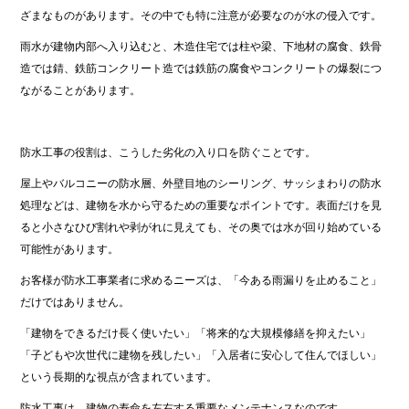
ざまなものがあります。その中でも特に注意が必要なのが水の侵入です。
雨水が建物内部へ入り込むと、木造住宅では柱や梁、下地材の腐食、鉄骨
造では錆、鉄筋コンクリート造では鉄筋の腐食やコンクリートの爆裂につ
ながることがあります。
防水工事の役割は、こうした劣化の入り口を防ぐことです。
屋上やバルコニーの防水層、外壁目地のシーリング、サッシまわりの防水
処理などは、建物を水から守るための重要なポイントです。表面だけを見
ると小さなひび割れや剥がれに見えても、その奥では水が回り始めている
可能性があります。
お客様が防水工事業者に求めるニーズは、「今ある雨漏りを止めること」
だけではありません。
「建物をできるだけ長く使いたい」「将来的な大規模修繕を抑えたい」
「子どもや次世代に建物を残したい」「入居者に安心して住んでほしい」
という長期的な視点が含まれています。
防水工事は、建物の寿命を左右する重要なメンテナンスなのです。